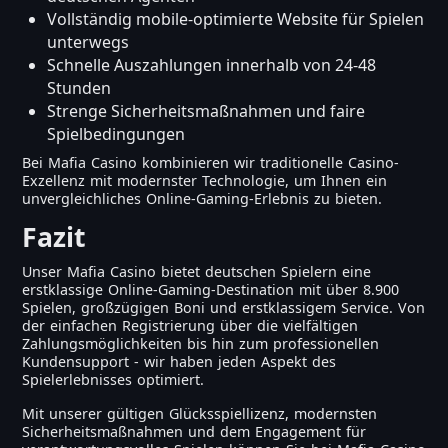
Vollständig mobile-optimierte Website für Spielen
unterwegs
Schnelle Auszahlungen innerhalb von 24-48
Stunden
Strenge Sicherheitsmaßnahmen und faire
Spielbedingungen
Bei Mafia Casino kombinieren wir traditionelle Casino-
Exzellenz mit modernster Technologie, um Ihnen ein
unvergleichliches Online-Gaming-Erlebnis zu bieten.
Fazit
Unser Mafia Casino bietet deutschen Spielern eine
erstklassige Online-Gaming-Destination mit über 8.900
Spielen, großzügigen Boni und erstklassigem Service. Von
der einfachen Registrierung über die vielfältigen
Zahlungsmöglichkeiten bis hin zum professionellen
Kundensupport - wir haben jeden Aspekt des
Spielerlebnisses optimiert.
Mit unserer gültigen Glücksspiellizenz, modernsten
Sicherheitsmaßnahmen und dem Engagement für