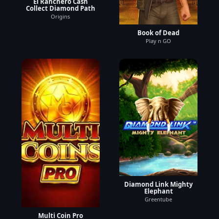
El Ranchero Cash
Collect Diamond Path
Origins
Book of Dead
Play n GO
Diamond Link Mighty
Elephant
Greentube
Multi Coin Pro