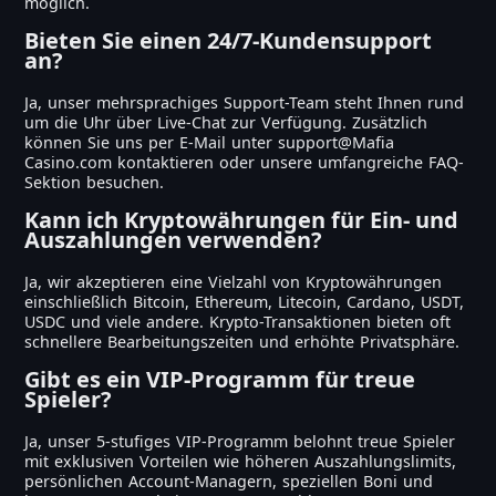
möglich.
Bieten Sie einen 24/7-Kundensupport
an?
Ja, unser mehrsprachiges Support-Team steht Ihnen rund
um die Uhr über Live-Chat zur Verfügung. Zusätzlich
können Sie uns per E-Mail unter support@Mafia
Casino.com kontaktieren oder unsere umfangreiche FAQ-
Sektion besuchen.
Kann ich Kryptowährungen für Ein- und
Auszahlungen verwenden?
Ja, wir akzeptieren eine Vielzahl von Kryptowährungen
einschließlich Bitcoin, Ethereum, Litecoin, Cardano, USDT,
USDC und viele andere. Krypto-Transaktionen bieten oft
schnellere Bearbeitungszeiten und erhöhte Privatsphäre.
Gibt es ein VIP-Programm für treue
Spieler?
Ja, unser 5-stufiges VIP-Programm belohnt treue Spieler
mit exklusiven Vorteilen wie höheren Auszahlungslimits,
persönlichen Account-Managern, speziellen Boni und