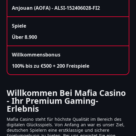
Anjouan (AOFA) - ALSI-152406028-FI2
Spiele
Über 8.900
Willkommensbonus
100% bis zu €500 + 200 Freispiele
Willkommen Bei Mafia Casino
- Ihr Premium Gaming-
Erlebnis
Mafia Casino steht für höchste Qualität im Bereich des
digitalen Glücksspiels. Von Anfang an war es unser Ziel,
deutschen Spielern eine erstklassige und sichere
Spielumgebung zu bieten. Bei uns erwartet Sie eine