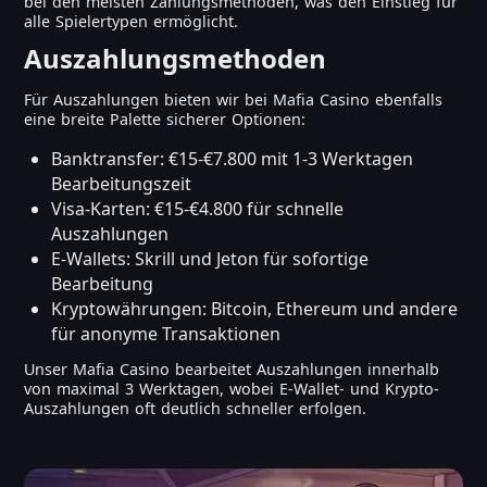
bei den meisten Zahlungsmethoden, was den Einstieg für
alle Spielertypen ermöglicht.
Auszahlungsmethoden
Für Auszahlungen bieten wir bei Mafia Casino ebenfalls
eine breite Palette sicherer Optionen:
Banktransfer: €15-€7.800 mit 1-3 Werktagen
Bearbeitungszeit
Visa-Karten: €15-€4.800 für schnelle
Auszahlungen
E-Wallets: Skrill und Jeton für sofortige
Bearbeitung
Kryptowährungen: Bitcoin, Ethereum und andere
für anonyme Transaktionen
Unser Mafia Casino bearbeitet Auszahlungen innerhalb
von maximal 3 Werktagen, wobei E-Wallet- und Krypto-
Auszahlungen oft deutlich schneller erfolgen.