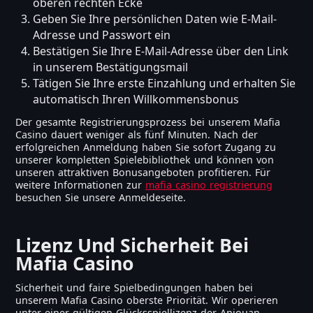
oberen rechten Ecke
Geben Sie Ihre persönlichen Daten wie E-Mail-
Adresse und Passwort ein
Bestätigen Sie Ihre E-Mail-Adresse über den Link
in unserem Bestätigungsmail
Tätigen Sie Ihre erste Einzahlung und erhalten Sie
automatisch Ihren Willkommensbonus
Der gesamte Registrierungsprozess bei unserem Mafia
Casino dauert weniger als fünf Minuten. Nach der
erfolgreichen Anmeldung haben Sie sofort Zugang zu
unserer kompletten Spielebibliothek und können von
unseren attraktiven Bonusangeboten profitieren. Für
weitere Informationen zur
mafia casino registrierung
besuchen Sie unsere Anmeldeseite.
Lizenz Und Sicherheit Bei
Mafia Casino
Sicherheit und faire Spielbedingungen haben bei
unserem Mafia Casino oberste Priorität. Wir operieren
unter einer gültigen Glücksspiellizenz der Anjouan