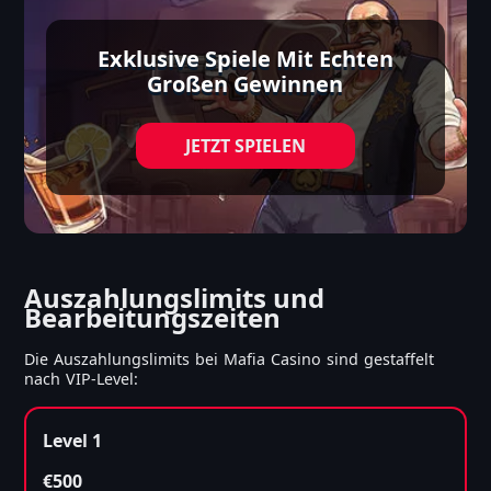
Exklusive Spiele Mit Echten
Großen Gewinnen
JETZT SPIELEN
Auszahlungslimits und
Bearbeitungszeiten
Die Auszahlungslimits bei Mafia Casino sind gestaffelt
nach VIP-Level:
Level 1
€500