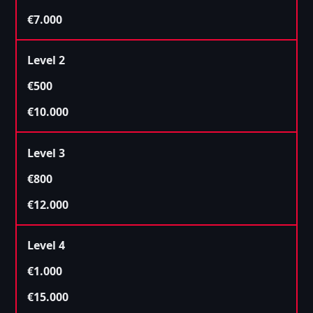
€7.000
Level 2
€500
€10.000
Level 3
€800
€12.000
Level 4
€1.000
€15.000