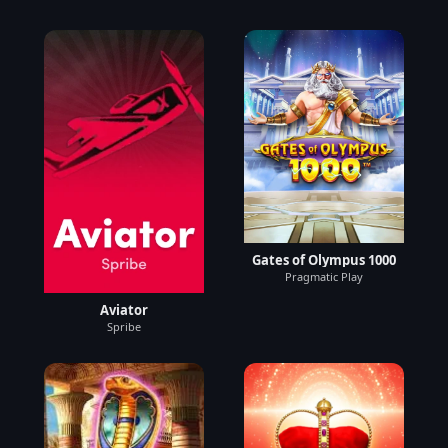
Gates of Olympus 1000
Pragmatic Play
Aviator
Spribe