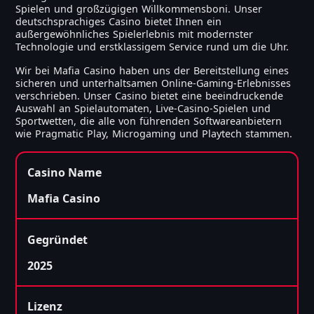
Spielen und großzügigen Willkommensboni. Unser
deutschsprachiges Casino bietet Ihnen ein
außergewöhnliches Spielerlebnis mit modernster
Technologie und erstklassigem Service rund um die Uhr.
Wir bei Mafia Casino haben uns der Bereitstellung eines
sicheren und unterhaltsamen Online-Gaming-Erlebnisses
verschrieben. Unser Casino bietet eine beeindruckende
Auswahl an Spielautomaten, Live-Casino-Spielen und
Sportwetten, die alle von führenden Softwareanbietern
wie Pragmatic Play, Microgaming und Playtech stammen.
Casino Name
Mafia Casino
Gegründet
2025
Lizenz