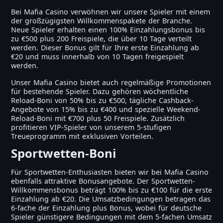
Bei Mafia Casino verwöhnen wir unsere Spieler mit einem
der großzügigsten Willkommenspakete der Branche.
Neue Spieler erhalten einen 100% Einzahlungsbonus bis
zu €500 plus 200 Freispiele, die über 10 Tage verteilt
werden. Dieser Bonus gilt für Ihre erste Einzahlung ab
€20 und muss innerhalb von 10 Tagen freigespielt
werden.
Unser Mafia Casino bietet auch regelmäßige Promotionen
für bestehende Spieler. Dazu gehören wöchentliche
Reload-Boni von 50% bis zu €500, tägliche Cashback-
Angebote von 15% bis zu €400 und spezielle Weekend-
Reload-Boni mit €700 plus 50 Freispiele. Zusätzlich
profitieren VIP-Spieler von unserem 5-stufigen
Treueprogramm mit exklusiven Vorteilen.
Sportwetten-Boni
Für Sportwetten-Enthusiasten bieten wir bei Mafia Casino
ebenfalls attraktive Bonusangebote. Der Sportwetten-
Willkommensbonus beträgt 100% bis zu €100 für die erste
Einzahlung ab €20. Die Umsatzbedingungen betragen das
6-fache der Einzahlung plus Bonus, wobei für deutsche
Spieler günstigere Bedingungen mit dem 5-fachen Umsatz