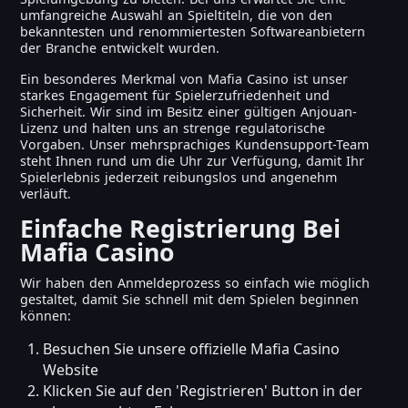
umfangreiche Auswahl an Spieltiteln, die von den
bekanntesten und renommiertesten Softwareanbietern
der Branche entwickelt wurden.
Ein besonderes Merkmal von Mafia Casino ist unser
starkes Engagement für Spielerzufriedenheit und
Sicherheit. Wir sind im Besitz einer gültigen Anjouan-
Lizenz und halten uns an strenge regulatorische
Vorgaben. Unser mehrsprachiges Kundensupport-Team
steht Ihnen rund um die Uhr zur Verfügung, damit Ihr
Spielerlebnis jederzeit reibungslos und angenehm
verläuft.
Einfache Registrierung Bei
Mafia Casino
Wir haben den Anmeldeprozess so einfach wie möglich
gestaltet, damit Sie schnell mit dem Spielen beginnen
können:
Besuchen Sie unsere offizielle Mafia Casino
Website
Klicken Sie auf den 'Registrieren' Button in der