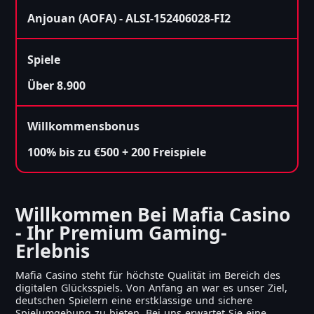
Anjouan (AOFA) - ALSI-152406028-FI2
Spiele
Über 8.900
Willkommensbonus
100% bis zu €500 + 200 Freispiele
Willkommen Bei Mafia Casino
- Ihr Premium Gaming-
Erlebnis
Mafia Casino steht für höchste Qualität im Bereich des
digitalen Glücksspiels. Von Anfang an war es unser Ziel,
deutschen Spielern eine erstklassige und sichere
Spielumgebung zu bieten. Bei uns erwartet Sie eine