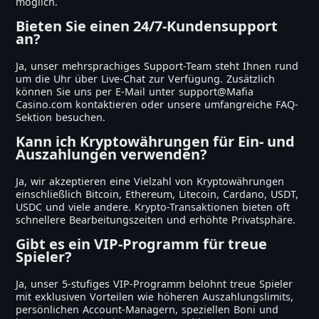
möglich.
Bieten Sie einen 24/7-Kundensupport
an?
Ja, unser mehrsprachiges Support-Team steht Ihnen rund
um die Uhr über Live-Chat zur Verfügung. Zusätzlich
können Sie uns per E-Mail unter support@Mafia
Casino.com kontaktieren oder unsere umfangreiche FAQ-
Sektion besuchen.
Kann ich Kryptowährungen für Ein- und
Auszahlungen verwenden?
Ja, wir akzeptieren eine Vielzahl von Kryptowährungen
einschließlich Bitcoin, Ethereum, Litecoin, Cardano, USDT,
USDC und viele andere. Krypto-Transaktionen bieten oft
schnellere Bearbeitungszeiten und erhöhte Privatsphäre.
Gibt es ein VIP-Programm für treue
Spieler?
Ja, unser 5-stufiges VIP-Programm belohnt treue Spieler
mit exklusiven Vorteilen wie höheren Auszahlungslimits,
persönlichen Account-Managern, speziellen Boni und