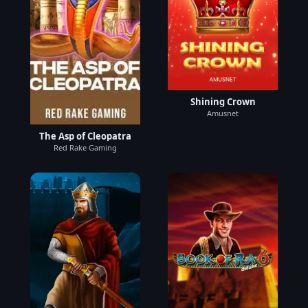
Shining Crown
Amusnet
The Asp of Cleopatra
Red Rake Gaming