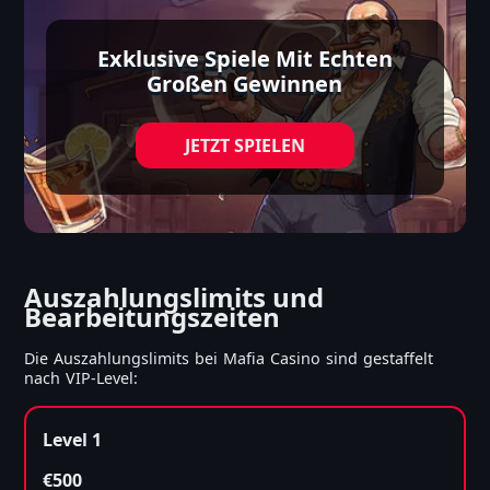
Exklusive Spiele Mit Echten
Großen Gewinnen
JETZT SPIELEN
Auszahlungslimits und
Bearbeitungszeiten
Die Auszahlungslimits bei Mafia Casino sind gestaffelt
nach VIP-Level:
Level 1
€500