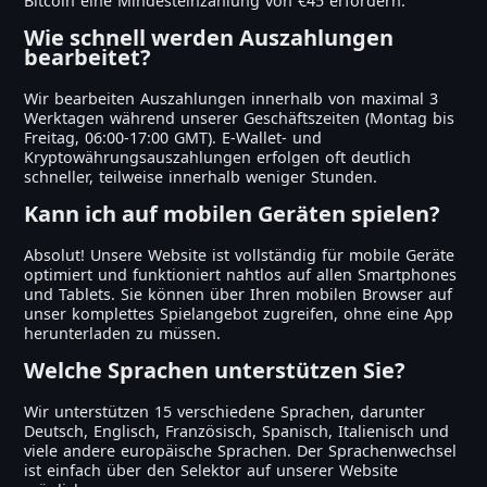
Bitcoin eine Mindesteinzahlung von €45 erfordern.
Wie schnell werden Auszahlungen
bearbeitet?
Wir bearbeiten Auszahlungen innerhalb von maximal 3
Werktagen während unserer Geschäftszeiten (Montag bis
Freitag, 06:00-17:00 GMT). E-Wallet- und
Kryptowährungsauszahlungen erfolgen oft deutlich
schneller, teilweise innerhalb weniger Stunden.
Kann ich auf mobilen Geräten spielen?
Absolut! Unsere Website ist vollständig für mobile Geräte
optimiert und funktioniert nahtlos auf allen Smartphones
und Tablets. Sie können über Ihren mobilen Browser auf
unser komplettes Spielangebot zugreifen, ohne eine App
herunterladen zu müssen.
Welche Sprachen unterstützen Sie?
Wir unterstützen 15 verschiedene Sprachen, darunter
Deutsch, Englisch, Französisch, Spanisch, Italienisch und
viele andere europäische Sprachen. Der Sprachenwechsel
ist einfach über den Selektor auf unserer Website