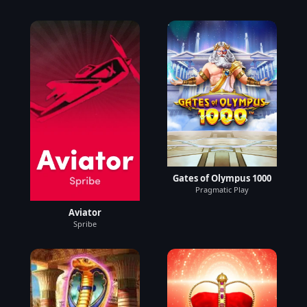
Gates of Olympus 1000
Pragmatic Play
Aviator
Spribe