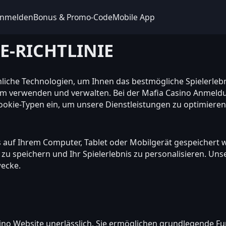
nmelden
Bonus & Promo-Code
Mobile App
E-RICHTLINIE
che Technologien, um Ihnen das bestmögliche Spielerlebnis 
com verwenden und verwalten. Bei der Mafia Casino Anmel
ookie-Typen ein, um unsere Dienstleistungen zu optimieren
es auf Ihrem Computer, Tablet oder Mobilgerät gespeichert
n zu speichern und Ihr Spielerlebnis zu personalisieren. U
wecke.
sino Website unerlässlich. Sie ermöglichen grundlegende Fu