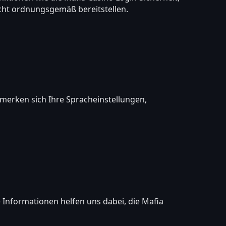
cht ordnungsgemäß bereitstellen.
 merken sich Ihre Spracheinstellungen,
 Informationen helfen uns dabei, die Mafia