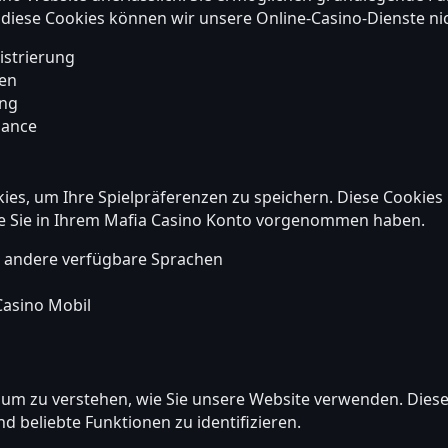
diese Cookies können wir unsere Online-Casino-Dienste ni
istrierung
len
ang
mance
ies, um Ihre Spielpräferenzen zu speichern. Diese Cookies
e Sie in Ihrem Mafia Casino Konto vorgenommen haben.
d andere verfügbare Sprachen
Casino Mobil
um zu verstehen, wie Sie unsere Website verwenden. Diese
d beliebte Funktionen zu identifizieren.