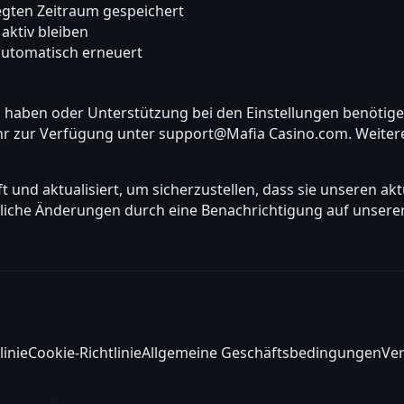
legten Zeitraum gespeichert
aktiv bleiben
automatisch erneuert
aben oder Unterstützung bei den Einstellungen benötigen,
hr zur Verfügung unter support@Mafia Casino.com. Weitere
t und aktualisiert, um sicherzustellen, dass sie unseren akt
tliche Änderungen durch eine Benachrichtigung auf unserer 
inie
Cookie-Richtlinie
Allgemeine Geschäftsbedingungen
Ver