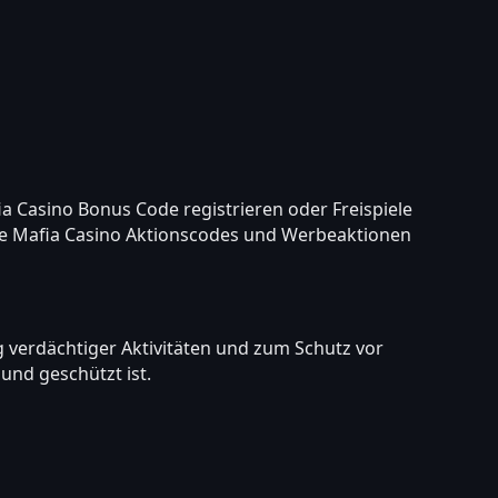
ia Casino Bonus Code registrieren oder Freispiele
ante Mafia Casino Aktionscodes und Werbeaktionen
 verdächtiger Aktivitäten und zum Schutz vor
und geschützt ist.