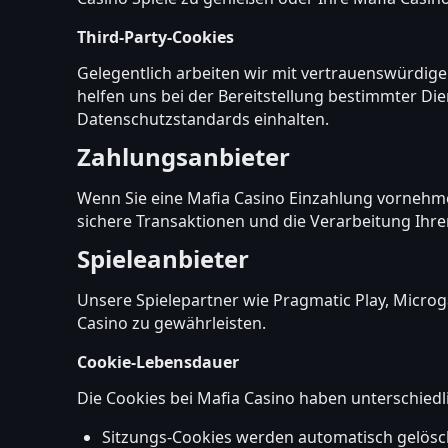
Third-Party-Cookies
Gelegentlich arbeiten wir mit vertrauenswürdig
helfen uns bei der Bereitstellung bestimmter Di
Datenschutzstandards einhalten.
Zahlungsanbieter
Wenn Sie eine Mafia Casino Einzahlung vornehmen
sichere Transaktionen und die Verarbeitung Ihre
Spieleanbieter
Unsere Spielepartner wie Pragmatic Play, Micr
Casino zu gewährleisten.
Cookie-Lebensdauer
Die Cookies bei Mafia Casino haben unterschied
Sitzungs-Cookies werden automatisch gelösch