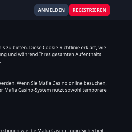
ANMELDEN
REGISTRIEREN
zu bieten. Diese Cookie-Richtlinie erklärt, wie
dung und während Ihres gesamten Aufenthalts
.
 werden. Wenn Sie Mafia Casino online besuchen,
nser Mafia Casino-System nutzt sowohl temporäre
nktionen wie die Mafia Casino Login-Sicherheit,