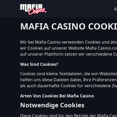
A
MAFIA CASINO COOKI
Wir bei Mafia Casino verwenden Cookies und ähnli
wir Cookies auf unserer Website Mafia Casino.
auf unserer Plattform setzen wir verschiedene C
Was Sind Cookies?
Cookies sind kleine Textdateien, die von Websit
helfen uns diese Dateien dabei, Ihre Präferenze
als auch dauerhafte Cookies für verschiedene Z
Arten Von Cookies Bei Mafia Casino
Notwendige Cookies
Diese Cookies sind für den Betrieb der Mafia Ca